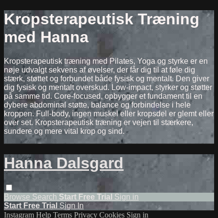
Kropsterapeutisk Træning
med Hanna
Kropsterapeutisk træning med Pilates, Yoga og styrke er en
nøje udvalgt sekvens af øvelser, der får dig til at føle dig
stærk, støttet og forbundet både fysisk og mentalt. Den giver
dig fysisk og mentalt overskud. Low-impact, styrker og støtter
på samme tid. Core-focused, opbygger et fundament til en
dybere abdominal støtte, balance og forbindelse i hele
kroppen. Full-body, ingen muskel eller kropsdel er glemt eller
over set. Kropsterapeutisk træning er vejen til stærkere,
sundere og mere vital krop og sind.
Hanna Dalsgard
Browse
Search
Start Free Trial
Sign in
Start Free Trial
Sign In
Instagram
Help
Terms
Privacy
Cookies
Sign in